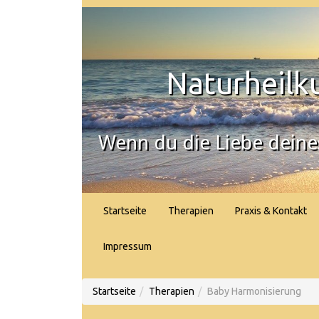
Naturheilku
Wenn du die Liebe deines
Startseite
Therapien
Praxis & Kontakt
Impressum
Startseite
Therapien
Baby Harmonisierung